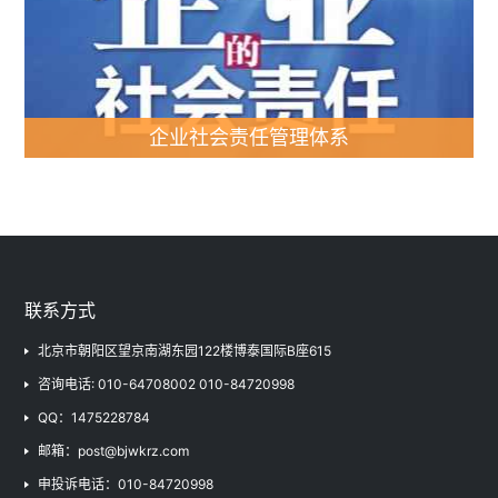
职业健康安全管理体系
服务认证
隐私信息管理体系
企业社会责任管理体系
企业社会责任管理体系
二氧化碳排放（核查）相
关
联系方式
北京市朝阳区望京南湖东园122楼博泰国际B座615
咨询电话: 010-64708002 010-84720998
QQ：1475228784
邮箱：post@bjwkrz.com
申投诉电话：010-84720998