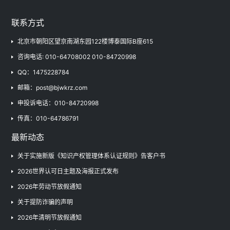
职业健康安全管理体系
联系方式
服务认证
北京市朝阳区望京南湖东园122楼博泰国际B座615
隐私信息管理体系
咨询电话: 010-64708002 010-84720998
企业社会责任管理体系
QQ：1475228784
二氧化碳排放（核查）相
邮箱：post@bjwkrz.com
关
申投诉电话：010-84720998
传真：010-64786791
最新动态
关于实施新版《知识产权管理体系认证规则》告客户书
2026世界认可日主题及海报正式发布
2026年劳动节放假通知
关于提防诈骗的声明
2026年清明节放假通知